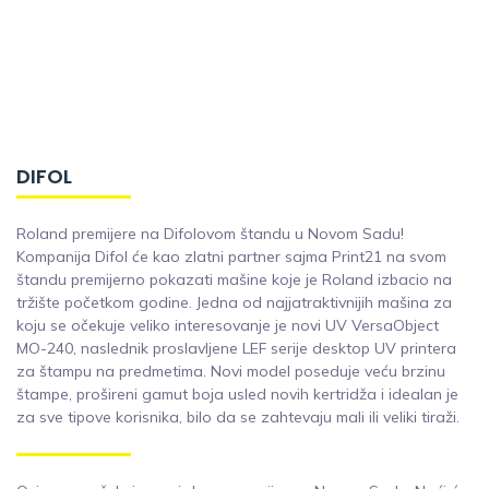
DIFOL
Roland premijere na Difolovom štandu u Novom Sadu!
Kompanija Difol će kao zlatni partner sajma Print21 na svom
štandu premijerno pokazati mašine koje je Roland izbacio na
tržište početkom godine. Jedna od najjatraktivnijih mašina za
koju se očekuje veliko interesovanje je novi UV VersaObject
MO-240, naslednik proslavljene LEF serije desktop UV printera
za štampu na predmetima. Novi model poseduje veću brzinu
štampe, prošireni gamut boja usled novih kertridža i idealan je
za sve tipove korisnika, bilo da se zahtevaju mali ili veliki tiraži.