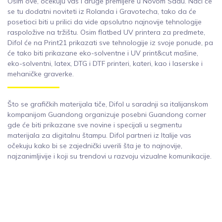
Osim ove, očekuju vas i druge premijere u Novom Sadu. Naći će
se tu dodatni noviteti iz Rolanda i Gravotecha, tako da će
posetioci biti u prilici da vide apsolutno najnovije tehnologije
raspoložive na tržištu. Osim flatbed UV printera za predmete,
Difol će na Print21 prikazati sve tehnologije iz svoje ponude, pa
će tako biti prikazane eko-solventne i UV print&cut mašine,
eko-solventni, latex, DTG i DTF printeri, kateri, kao i laserske i
mehaničke graverke.
Što se grafičkih materijala tiče, Difol u saradnji sa italijanskom
kompanijom Guandong organizuje posebni Guandong corner
gde će biti prikazane sve novine i specijali u segmentu
materijala za digitalnu štampu. Difol partneri iz Italije vas
očekuju kako bi se zajednički uverili šta je to najnovije,
najzanimljivije i koji su trendovi u razvoju vizualne komunikacije.