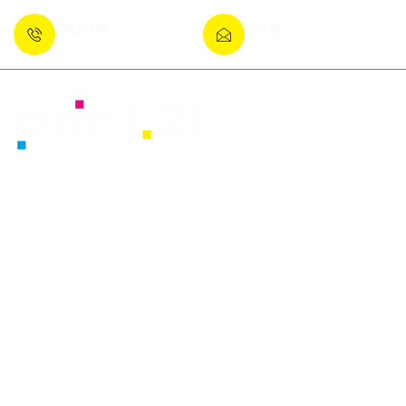
TELEFON:
E-MAIL:
+385 (48) 733 111
info@print-magazin.hr
NASLOVNA_LJU