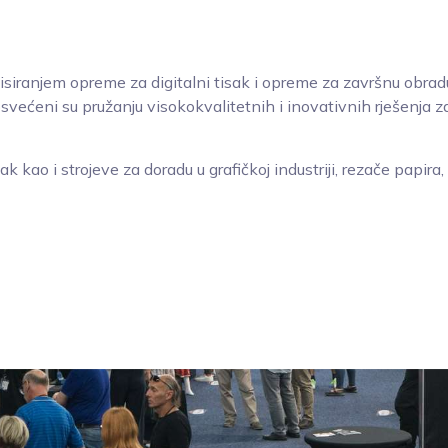
ervisiranjem opreme za digitalni tisak i opreme za završnu obrad
svećeni su pružanju visokokvalitetnih i inovativnih rješenja za
tisak kao i strojeve za doradu u grafičkoj industriji, rezače papir