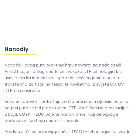
Nanodiy
Nanodiy i ovog puta priprema hrpu noviteta za nadolazeći
Print21 sajam u Zagrebu te će svakako DTF tehnologija biti
usmjerena ka industrijskoj upotrebi i većem gamutu boja u
transferima za tisak na tekstil te novitetima iz svijeta UV, UV
DTF-a i graviranja.
Kako bi zadovoljili potražnju za što preciznijim i ljepšim bojama
po prvi puta će biti predstavljeni DTF pisači četvrte generacije s
8 boja, CMYK i FLUO boje te hibridni driver koji omogućuje
dodavanje fluo boja unutar icc profila.
Predstavit će se najnoviji pisači iz UV DTF tehnologije za izradu