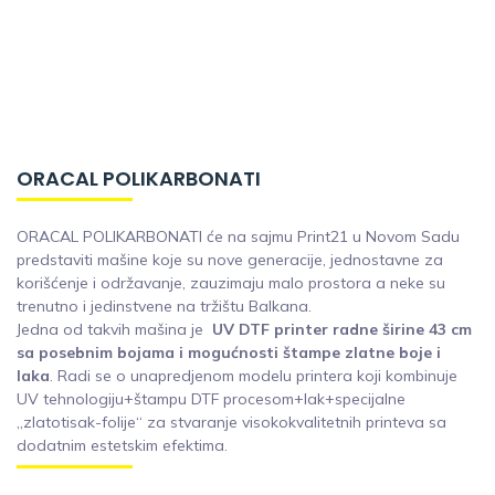
ORACAL POLIKARBONATI
ORACAL POLIKARBONATI će na sajmu Print21 u Novom Sadu
predstaviti mašine koje su nove generacije, jednostavne za
korišćenje i održavanje, zauzimaju malo prostora a neke su
trenutno i jedinstvene na tržištu Balkana.
Jedna od takvih mašina je
U
V DTF printer radne širine 43 cm
sa posebnim bojama i mogućnosti štampe zlatne boje i
laka
. Radi se o unapredjenom modelu printera koji kombinuje
UV tehnologiju+štampu DTF procesom+lak+specijalne
„zlatotisak-folije“ za stvaranje visokokvalitetnih printeva sa
dodatnim estetskim efektima.