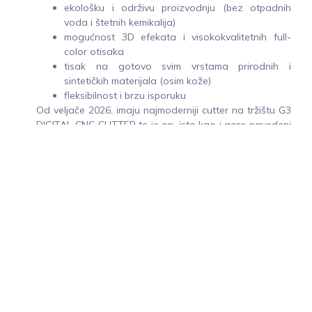
ekološku i održivu proizvodnju (bez otpadnih
voda i štetnih kemikalija)
mogućnost 3D efekata i visokokvalitetnih full-
color otisaka
tisak na gotovo svim vrstama prirodnih i
sintetičkih materijala (osim kože)
fleksibilnost i brzu isporuku
Od veljače 2026. imaju najmoderniji cutter na tržištu G3
DIGITAL CNC CUTTER te je on, isto kao i gore navedeni
stroj za tisak, jedini u regiji s ovom tehnologijom.
Napredni sistem prepoznavanje kontura kroja
Po sistemu krojne slike
Prednosti koje posebno žele istaknuti:
Brza izrada prototipa – mogućnost testnih
uzoraka
Neograničen dizajn – visoka rezolucija tiska,
kompleksne ilustracije, gradijente i fotografije
3D teksture i reljefni efekti – stvaranje luksuznog
dojma i taktilnih površina koje ističu proizvode
Ekološki i održiv proces – bez otpada, vode i