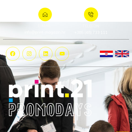
E-MAIL:
TELEFON:
info@print-magazin.hr
+385 (48) 733 111