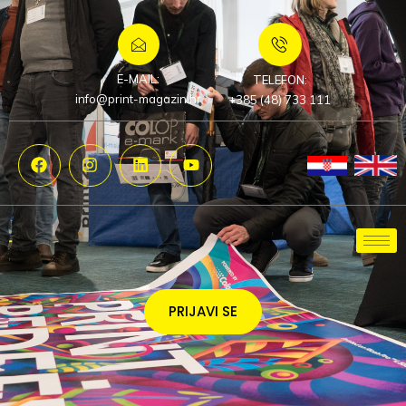
E-MAIL:
TELEFON:
info@print-magazin.hr
+385 (48) 733 111
PRIJAVI SE