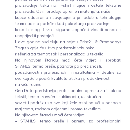
proizvodnje tiska na T-shirt majice i ostale tekstilne
proizvode. Osim prodaje opreme i materijala, naše
kupce educiramo i savjetujemo pri odabiru tehnologije
te im nudimo podršku kod pokretanja proizvodnje,
kako bi mogli brzo i sigurno započeti vlastiti posao ili
unaprijediti postojeći.
I ove godine sudjeluju na sajmu Print21 & Promodays
Zagreb gdje će uživo predstaviti vrhunska
rješenja za termotisak i personalizaciju tekstila.
Na njihovom štandu moći ćete vidjeti i isprobati
STAHLS’ termo preše, poznate po preciznosti,
pouzdanosti i profesionalnim rezultatima – idealne za
sve koji žele podići kvalitetu otiska i produktivnost
na višu razinu.
Gea Data predstavlja profesionalnu opremu za tisak na
tekstil, termo transfer i sublimaciju, uz stručan
savjet i podršku za sve koji žele ozbiljno ući u posao s
majicama, radnom odjećom i promo tekstilom.
Na njihovom štandu moći ćete vidjeti:
• STAHLS’ termo preše i opremu za profesionalni
prijenos aplikacija