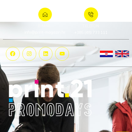
E-MAIL:
TELEFON:
info@print-magazin.hr
+385 (48) 733 111