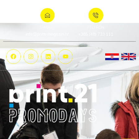
E-MAIL:
TELEFON:
info@print-magazin.hr
+385 (48) 733 111