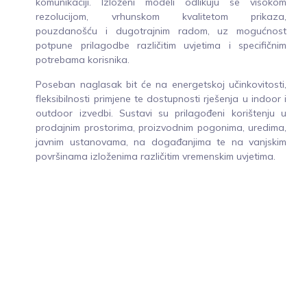
komunikaciji. Izloženi modeli odlikuju se visokom
rezolucijom, vrhunskom kvalitetom prikaza,
pouzdanošću i dugotrajnim radom, uz mogućnost
potpune prilagodbe različitim uvjetima i specifičnim
potrebama korisnika.
Poseban naglasak bit će na energetskoj učinkovitosti,
fleksibilnosti primjene te dostupnosti rješenja u indoor i
outdoor izvedbi. Sustavi su prilagođeni korištenju u
prodajnim prostorima, proizvodnim pogonima, uredima,
javnim ustanovama, na događanjima te na vanjskim
površinama izloženima različitim vremenskim uvjetima.
Uz same proizvode, BECKER SCREEN nudi i integrirani
sustav za upravljanje sadržajem (CMS), koji omogućuje
jednostavno i centralizirano upravljanje prikazom
sadržaja na jednoj ili više lokacija, kao i sustav
nadzora i upravljanja (OMC) za praćenje rada uređaja,
dijagnostiku i optimizaciju performansi u stvarnom
vremenu. Na taj način korisnicima je osigurana potpuna
kontrola, sigurnost i pouzdanost sustava.
U sklopu sajma posjetitelji će imati priliku upoznati se s