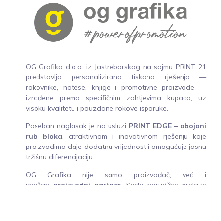
OG Grafika d.o.o. iz Jastrebarskog na sajmu PRINT 21
predstavlja personalizirana tiskana rješenja —
rokovnike, notese, knjige i promotivne proizvode —
izrađene prema specifičnim zahtjevima kupaca, uz
visoku kvalitetu i pouzdane rokove isporuke.
Poseban naglasak je na usluzi
PRINT EDGE – obojani
rub bloka
, atraktivnom i inovativnom rješenju koje
proizvodima daje dodatnu vrijednost i omogućuje jasnu
tržišnu diferencijaciju.
OG Grafika nije samo proizvođač, već i
snažan
proizvodni partner
. Kada narudžbe prelaze
kapacitete kupaca, tvrtka preuzima ulogu dodatnog
kapaciteta i back officea proizvodnje — omogućujući
partnerima da svojim klijentima ponude vrhunsku