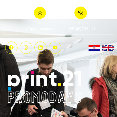
E-MAIL:
TELEFON:
info@print-magazin.hr
+385 (48) 733 111